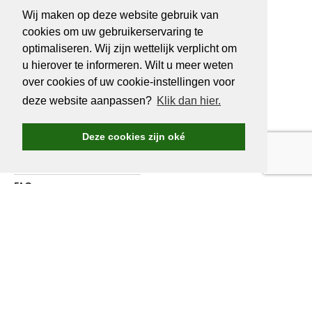
BE 0466527339
Wij maken op deze website gebruik van
cookies om uw gebruikerservaring te
optimaliseren. Wij zijn wettelijk verplicht om
u hierover te informeren. Wilt u meer weten
OVER
GOLF.BE
over cookies of uw cookie-instellingen voor
deze website aanpassen?
Klik dan hier.
Golf.be voordelen
Word Golf.be lid
Deze cookies zijn oké
Wedstrijden & events
Ranking Golf.be wedstrijden
FAQ
Adverteren
Over ons
Contacteer ons
WORD LID VAN
GOLF.BE