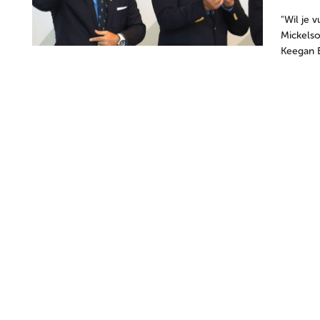
"Wil je v
Mickelso
Keegan B