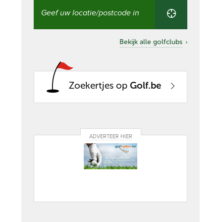
Vind
een
golfclub
in
uw
Bekijk alle golfclubs
buurt
Zoekertjes op
Golf.be
ADVERTEER HIER