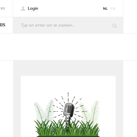
Login
res
NL
FR
BS