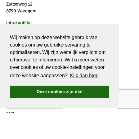
Zultseweg 12
8790 Waregem
info@golf.be
BE 0466527339
Wij maken op deze website gebruik van
cookies om uw gebruikerservaring te
optimaliseren. Wij zijn wettelijk verplicht om
u hierover te informeren. Wilt u meer weten
OVER
GOLF.BE
over cookies of uw cookie-instellingen voor
deze website aanpassen?
Klik dan hier.
Golf.be voordelen
Word Golf.be lid
Deze cookies zijn oké
Wedstrijden & events
Ranking Golf.be wedstrijden
FAQ
Adverteren
Over ons