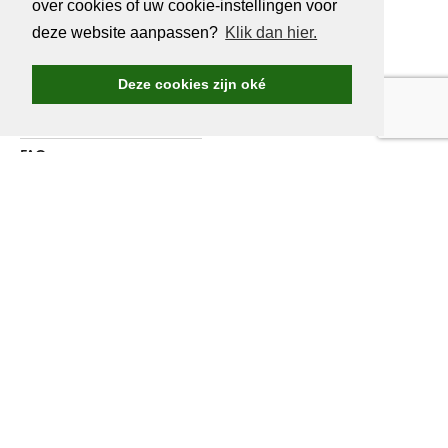
over cookies of uw cookie-instellingen voor
deze website aanpassen?
Klik dan hier.
Golf.be voordelen
Word Golf.be lid
Deze cookies zijn oké
Wedstrijden & events
Ranking Golf.be wedstrijden
FAQ
Adverteren
Over ons
Contacteer ons
WORD LID VAN
GOLF.BE
Jaarlijkse verzekering inbegrepen
Golf.be wedstrijden en reizen
Talloze greenfee-voordelen