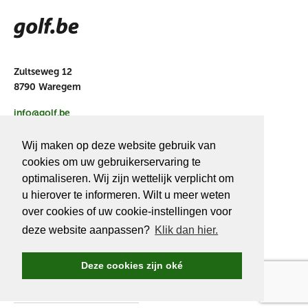
Zultseweg 12
8790 Waregem
info@golf.be
BE 0466527339
Wij maken op deze website gebruik van
cookies om uw gebruikerservaring te
optimaliseren. Wij zijn wettelijk verplicht om
u hierover te informeren. Wilt u meer weten
OVER
GOLF.BE
over cookies of uw cookie-instellingen voor
deze website aanpassen?
Klik dan hier.
Golf.be voordelen
Word Golf.be lid
Deze cookies zijn oké
Wedstrijden & events
Ranking Golf.be wedstrijden