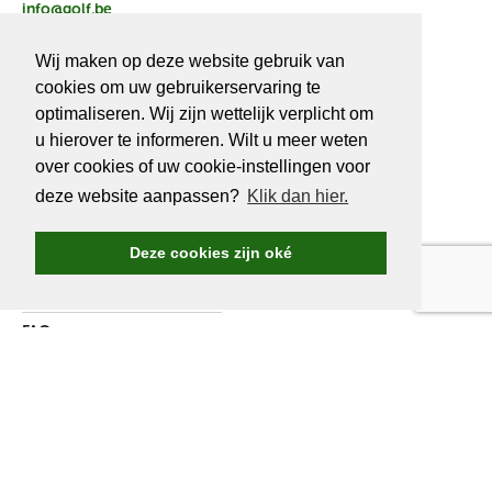
info@golf.be
BE 0466527339
Wij maken op deze website gebruik van
cookies om uw gebruikerservaring te
optimaliseren. Wij zijn wettelijk verplicht om
u hierover te informeren. Wilt u meer weten
OVER
GOLF.BE
over cookies of uw cookie-instellingen voor
deze website aanpassen?
Klik dan hier.
Golf.be voordelen
Word Golf.be lid
Deze cookies zijn oké
Wedstrijden & events
Ranking Golf.be wedstrijden
FAQ
Adverteren
Over ons
Contacteer ons