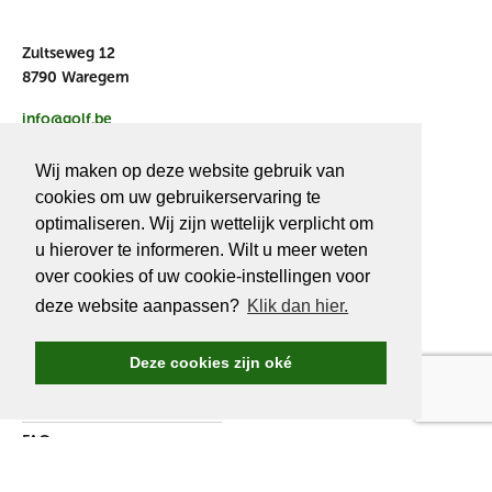
Zultseweg 12
8790 Waregem
info@golf.be
BE 0466527339
Wij maken op deze website gebruik van
cookies om uw gebruikerservaring te
optimaliseren. Wij zijn wettelijk verplicht om
u hierover te informeren. Wilt u meer weten
OVER
GOLF.BE
over cookies of uw cookie-instellingen voor
deze website aanpassen?
Klik dan hier.
Golf.be voordelen
Word Golf.be lid
Deze cookies zijn oké
Wedstrijden & events
Ranking Golf.be wedstrijden
FAQ
Adverteren