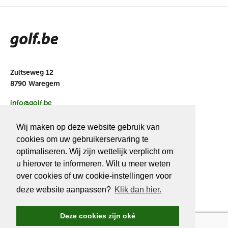
Zultseweg 12
8790 Waregem
info@golf.be
BE 0466527339
Wij maken op deze website gebruik van
cookies om uw gebruikerservaring te
optimaliseren. Wij zijn wettelijk verplicht om
u hierover te informeren. Wilt u meer weten
OVER
GOLF.BE
over cookies of uw cookie-instellingen voor
deze website aanpassen?
Klik dan hier.
Golf.be voordelen
Word Golf.be lid
Deze cookies zijn oké
Wedstrijden & events