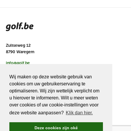
Zultseweg 12
8790 Waregem
info@golf.be
BE 0466527339
Wij maken op deze website gebruik van
cookies om uw gebruikerservaring te
optimaliseren. Wij zijn wettelijk verplicht om
u hierover te informeren. Wilt u meer weten
OVER
GOLF.BE
over cookies of uw cookie-instellingen voor
deze website aanpassen?
Klik dan hier.
Golf.be voordelen
Word Golf.be lid
Deze cookies zijn oké