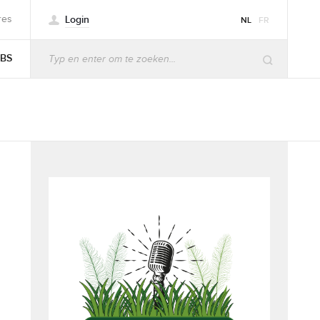
Login
res
NL
FR
BS