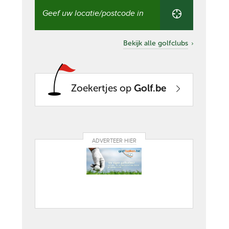
Vind
een
golfclub
in
uw
Bekijk alle golfclubs
buurt
Zoekertjes op
Golf.be
ADVERTEER HIER