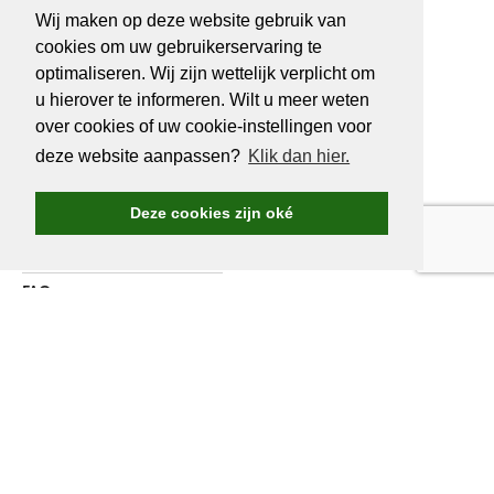
BE 0466527339
Wij maken op deze website gebruik van
cookies om uw gebruikerservaring te
optimaliseren. Wij zijn wettelijk verplicht om
u hierover te informeren. Wilt u meer weten
OVER
GOLF.BE
over cookies of uw cookie-instellingen voor
deze website aanpassen?
Klik dan hier.
Golf.be voordelen
Word Golf.be lid
Deze cookies zijn oké
Wedstrijden & events
Ranking Golf.be wedstrijden
FAQ
Adverteren
Over ons
Contacteer ons
WORD LID VAN
GOLF.BE