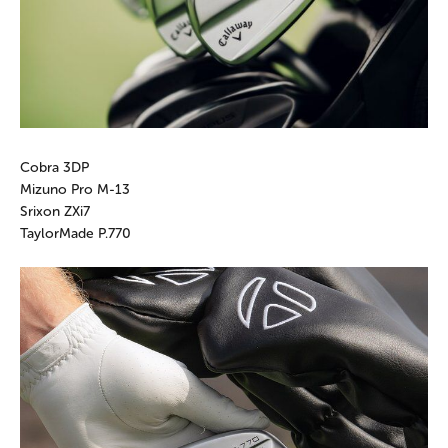
Cobra 3DP
Mizuno Pro M-13
Srixon ZXi7
TaylorMade P.770