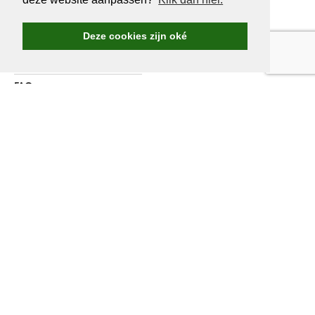
Golf.be voordelen
Word Golf.be lid
Deze cookies zijn oké
Wedstrijden & events
Ranking Golf.be wedstrijden
FAQ
Adverteren
Over ons
Contacteer ons
WORD LID VAN
GOLF.BE
Jaarlijkse verzekering inbegrepen
Golf.be wedstrijden en reizen
Talloze greenfee-voordelen