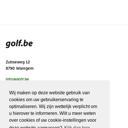
Zultseweg 12
8790 Waregem
info@golf.be
BE 0466527339
Wij maken op deze website gebruik van
cookies om uw gebruikerservaring te
optimaliseren. Wij zijn wettelijk verplicht om
u hierover te informeren. Wilt u meer weten
OVER
GOLF.BE
over cookies of uw cookie-instellingen voor
deze website aanpassen?
Klik dan hier.