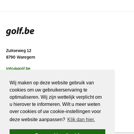
Zultseweg 12
8790 Waregem
info@golf.be
BE 0466527339
Wij maken op deze website gebruik van
cookies om uw gebruikerservaring te
optimaliseren. Wij zijn wettelijk verplicht om
u hierover te informeren. Wilt u meer weten
OVER
GOLF.BE
over cookies of uw cookie-instellingen voor
deze website aanpassen?
Klik dan hier.
Golf.be voordelen
Word Golf.be lid