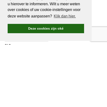
u hierover te informeren. Wilt u meer weten
OVER
GOLF.BE
over cookies of uw cookie-instellingen voor
deze website aanpassen?
Klik dan hier.
Golf.be voordelen
Word Golf.be lid
Deze cookies zijn oké
Wedstrijden & events
Ranking Golf.be wedstrijden
FAQ
Adverteren
Over ons
Contacteer ons
WORD LID VAN
GOLF.BE
Jaarlijkse verzekering inbegrepen
Golf.be wedstrijden en reizen