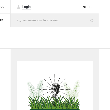
Login
res
NL
FR
BS