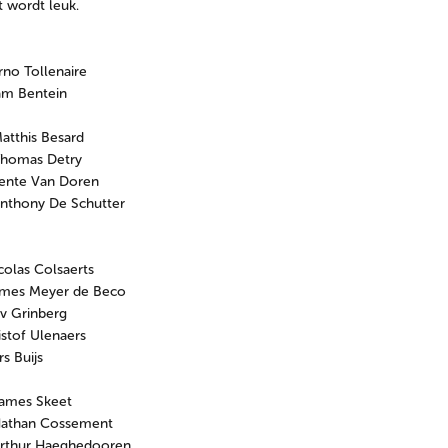
t wordt leuk.
rno Tollenaire
am Bentein
atthis Besard
Thomas Detry
Yente Van Doren
nthony De Schutter
colas Colsaerts
ames Meyer de Beco
v Grinberg
istof Ulenaers
s Buijs
James Skeet
Nathan Cossement
Arthur Haeghedooren