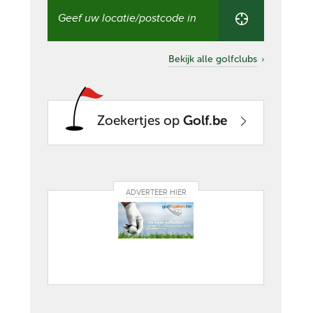
Vind
een
golfclub
in
uw
Bekijk alle golfclubs
buurt
Zoekertjes op
Golf.be
ADVERTEER HIER