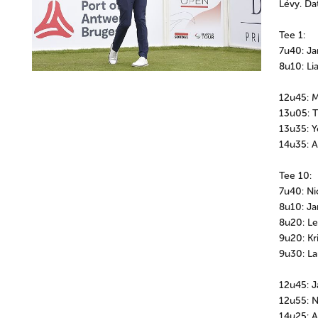
Lévy. Da
Tee 1:
7u40: Ja
8u10: Li
12u45: M
13u05: 
13u35: 
14u35: A
Tee 10:
7u40: Ni
8u10: J
8u20: Le
9u20: Kr
9u30: Lar
12u45: 
12u55: 
14u25: 