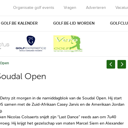
Organisatie golf events
Vragen
Adverteren
Vacatu
GOLF.BE KALENDER
GOLF.BE-LID WORDEN
GOLFCLU
l Open
 Soudal Open
etry zit morgen in de namiddagblok van de Soudal Open. Hij start
 samen met de Zuid-Afrikaan Casey Jarvis en de Amerikaan Jordan
g.
ken Nicolas Colsaerts snijdt zijn “Last Dance” reeds aan om 7u40
oeg. Hij krijgt het gezelschap van maten Marcel Siem en Alexander