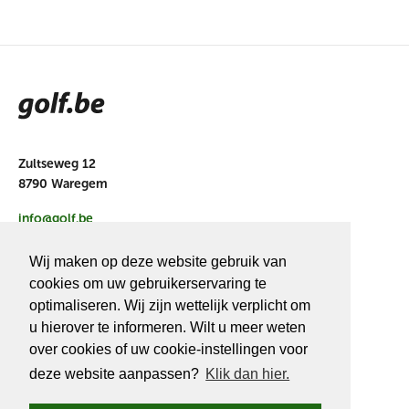
Zultseweg 12
8790 Waregem
info@golf.be
BE 0466527339
Wij maken op deze website gebruik van
cookies om uw gebruikerservaring te
optimaliseren. Wij zijn wettelijk verplicht om
u hierover te informeren. Wilt u meer weten
OVER
GOLF.BE
over cookies of uw cookie-instellingen voor
deze website aanpassen?
Klik dan hier.
Golf.be voordelen