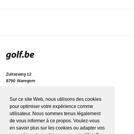
Zultseweg 12
8790 Waregem
info@golf.be
Sur ce site Web, nous utilisons des cookies
BE 0466527339
pour optimiser votre expérience comme
utilisateur. Nous sommes tenus légalement
de vous informer à ce propos. Voulez-vous
en savoir plus sur les cookies ou adapter vos
A PROPOS DE
GOLF.BE