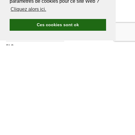
paramètres de cookies pour ce site Web ?
Cliquez alors ici.
Avantages Golf.be
Devenir membre de Golf.be
Ces cookies sont ok
Compétitions & events
Ranking compétitions Golf.be
FAQ
Annoncer
A propos de nous
Contactez nous
DEVENIR MEMBRE
GOLF.BE
Assurance annuelle comprise
nieuwe Belgische casino’s
Les compétitions et voyages Golf.be
De nombreux avantages sur les greenfees