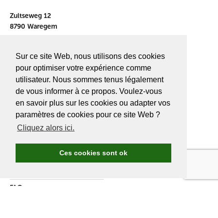
Zultseweg 12
8790 Waregem
info@golf.be
Sur ce site Web, nous utilisons des cookies
BE 0466527339
pour optimiser votre expérience comme
utilisateur. Nous sommes tenus légalement
de vous informer à ce propos. Voulez-vous
en savoir plus sur les cookies ou adapter vos
A PROPOS DE
GOLF.BE
paramètres de cookies pour ce site Web ?
Cliquez alors ici.
Avantages Golf.be
Devenir membre de Golf.be
Ces cookies sont ok
Compétitions & events
Ranking compétitions Golf.be
FAQ
Annoncer
A propos de nous